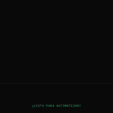
Kyto
·
Aug 5, 2026
CASE STORIES
Kyto
·
Jul 24, 2026
¿LISTO PARA AUTOMATIZAR?