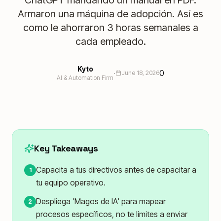
ChatGPT mandando un manual en PDF.
Armaron una máquina de adopción. Así es
como le ahorraron 3 horas semanales a
cada empleado.
Kyto
·
0
June 18, 2026
AI & Automation Firm
Key Takeaways
Capacita a tus directivos antes de capacitar a
1
tu equipo operativo.
Despliega 'Magos de IA' para mapear
2
procesos específicos, no te limites a enviar