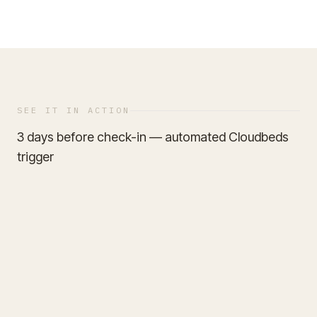
SEE IT IN ACTION
3 days before check-in — automated Cloudbeds
trigger
Viajero Desk
K
ONLINE