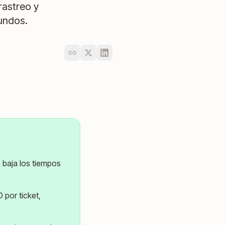
rastreo y
undos.
 baja los tiempos
por ticket,