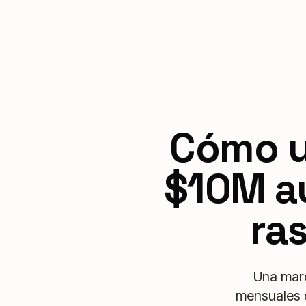
Cómo u
$10M a
ra
Una marc
mensuales d