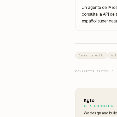
Un agente de IA id
consulta la API de
español súper natur
Casos de éxito
Aut
COMPARTIR ARTÍCULO
Kyto
AI & AUTOMATION 
We design and build