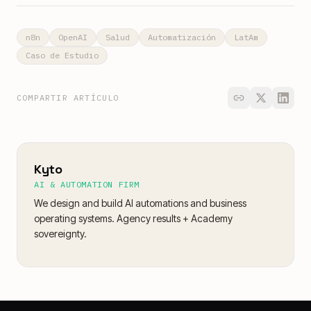
n8n
OpenAI
Salud
Automatización
LatAm
Caso de Estudio
COMPARTIR ARTÍCULO
Kyto
AI & AUTOMATION FIRM
We design and build AI automations and business
operating systems. Agency results + Academy
sovereignty.