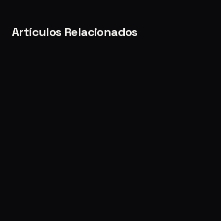
Artículos Relacionados
CASE STORIES
Kyto
·
Aug 5, 2026
CASE STORIES